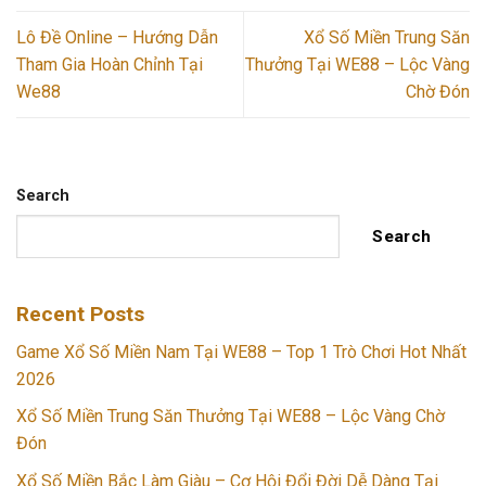
Lô Đề Online – Hướng Dẫn
Xổ Số Miền Trung Săn
Tham Gia Hoàn Chỉnh Tại
Thưởng Tại WE88 – Lộc Vàng
We88
Chờ Đón
Search
Search
Recent Posts
Game Xổ Số Miền Nam Tại WE88 – Top 1 Trò Chơi Hot Nhất
2026
Xổ Số Miền Trung Săn Thưởng Tại WE88 – Lộc Vàng Chờ
Đón
Xổ Số Miền Bắc Làm Giàu – Cơ Hội Đổi Đời Dễ Dàng Tại