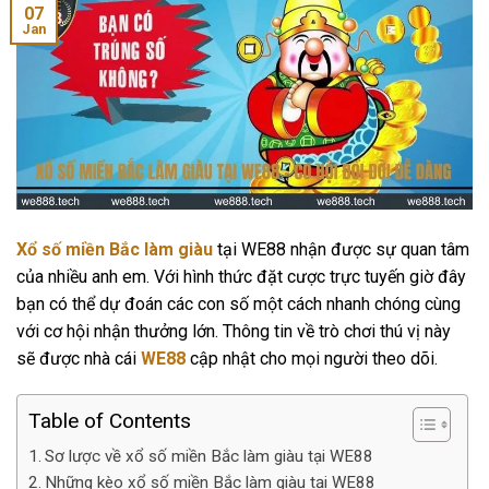
07
Jan
Xổ số miền Bắc làm giàu
tại WE88 nhận được sự quan tâm
của nhiều anh em. Với hình thức đặt cược trực tuyến giờ đây
bạn có thể dự đoán các con số một cách nhanh chóng cùng
với cơ hội nhận thưởng lớn. Thông tin về trò chơi thú vị này
sẽ được nhà cái
WE88
cập nhật cho mọi người theo dõi.
Table of Contents
Sơ lược về xổ số miền Bắc làm giàu tại WE88
Những kèo xổ số miền Bắc làm giàu tại WE88