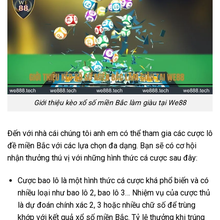
Giới thiệu kèo xổ số miền Bắc làm giàu tại We88
Đến với nhà cái chúng tôi anh em có thể tham gia các cược lô
đề miền Bắc với các lựa chọn đa dạng. Bạn sẽ có cơ hội
nhận thưởng thú vị với những hình thức cá cược sau đây:
Cược bao lô là một hình thức cá cược khá phổ biến và có
nhiều loại như bao lô 2, bao lô 3… Nhiệm vụ của cược thủ
là dự đoán chính xác 2, 3 hoặc nhiều chữ số để trùng
khớp với kết quả xổ số miền Bắc. Tỷ lệ thưởng khi trúng