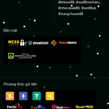
#linkwe88, #we88vietnam,
#nhacaiwe88, #we88uk,
#trangchuwe88
Bảo mật
Phương thức gửi tiền