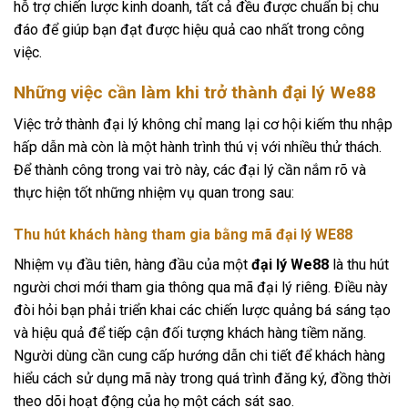
hỗ trợ chiến lược kinh doanh, tất cả đều được chuẩn bị chu
đáo để giúp bạn đạt được hiệu quả cao nhất trong công
việc.
Những việc cần làm khi trở thành đại lý We88
Việc trở thành đại lý không chỉ mang lại cơ hội kiếm thu nhập
hấp dẫn mà còn là một hành trình thú vị với nhiều thử thách.
Để thành công trong vai trò này, các đại lý cần nắm rõ và
thực hiện tốt những nhiệm vụ quan trong sau:
Thu hút khách hàng tham gia bằng mã đại lý WE88
Nhiệm vụ đầu tiên, hàng đầu của một
đại lý We88
là thu hút
người chơi mới tham gia thông qua mã đại lý riêng. Điều này
đòi hỏi bạn phải triển khai các chiến lược quảng bá sáng tạo
và hiệu quả để tiếp cận đối tượng khách hàng tiềm năng.
Người dùng cần cung cấp hướng dẫn chi tiết để khách hàng
hiểu cách sử dụng mã này trong quá trình đăng ký, đồng thời
theo dõi hoạt động của họ một cách sát sao.