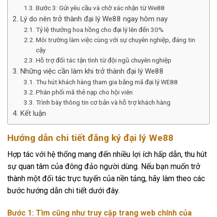
Bước 3: Gửi yêu cầu và chờ xác nhận từ We88
Lý do nên trở thành đại lý We88 ngay hôm nay
Tỷ lệ thưởng hoa hồng cho đại lý lên đến 30%
Môi trường làm việc cùng với sự chuyên nghiệp, đáng tin
cậy
Hỗ trợ đối tác tận tình từ đội ngũ chuyên nghiệp
Những việc cần làm khi trở thành đại lý We88
Thu hút khách hàng tham gia bằng mã đại lý WE88
Phân phối mã thẻ nạp cho hội viên
Trình bày thông tin cơ bản và hỗ trợ khách hàng
Kết luận
Hướng dẫn chi tiết đăng ký đại lý We88
Hợp tác với hệ thống mang đến nhiều lợi ích hấp dẫn, thu hút
sự quan tâm của đông đảo người dùng. Nếu bạn muốn trở
thành một đối tác trực tuyến của nền tảng, hãy làm theo các
bước hướng dẫn chi tiết dưới đây.
Bước 1: Tìm cũng như truy cập trang web chính của