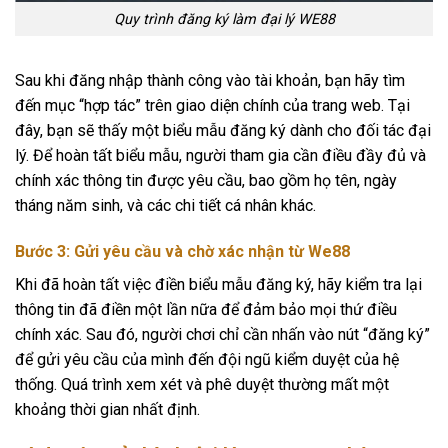
Quy trình đăng ký làm đại lý WE88
Sau khi đăng nhập thành công vào tài khoản, bạn hãy tìm
đến mục “hợp tác” trên giao diện chính của trang web. Tại
đây, bạn sẽ thấy một biểu mẫu đăng ký dành cho đối tác đại
lý. Để hoàn tất biểu mẫu, người tham gia cần điều đầy đủ và
chính xác thông tin được yêu cầu, bao gồm họ tên, ngày
tháng năm sinh, và các chi tiết cá nhân khác.
Bước 3: Gửi yêu cầu và chờ xác nhận từ We88
Khi đã hoàn tất việc điền biểu mẫu đăng ký, hãy kiểm tra lại
thông tin đã điền một lần nữa để đảm bảo mọi thứ điều
chính xác. Sau đó, người chơi chỉ cần nhấn vào nút “đăng ký”
để gửi yêu cầu của mình đến đội ngũ kiểm duyệt của hệ
thống. Quá trình xem xét và phê duyệt thường mất một
khoảng thời gian nhất định.