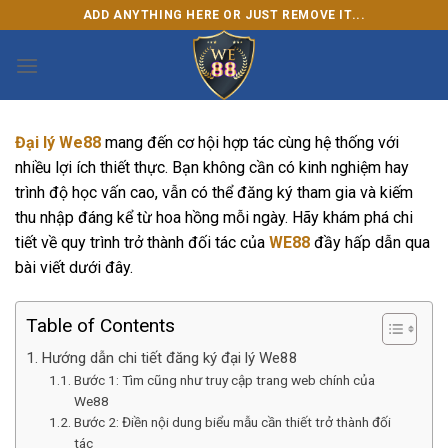
Skip
ADD ANYTHING HERE OR JUST REMOVE IT...
to
content
Đại lý We88
mang đến cơ hội hợp tác cùng hệ thống với
nhiều lợi ích thiết thực. Bạn không cần có kinh nghiệm hay
trình độ học vấn cao, vẫn có thể đăng ký tham gia và kiếm
thu nhập đáng kể từ hoa hồng mỗi ngày. Hãy khám phá chi
tiết về quy trình trở thành đối tác của
WE88
đầy hấp dẫn qua
bài viết dưới đây.
Table of Contents
Hướng dẫn chi tiết đăng ký đại lý We88
Bước 1: Tìm cũng như truy cập trang web chính của
We88
Bước 2: Điền nội dung biểu mẫu cần thiết trở thành đối
tác