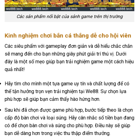
Các sản phẩm nổi bật của sảnh game trên thị trường
Kinh nghiệm chơi bắn cá thắng dễ cho hội viên
Các siêu phẩm với gameplay đơn giản và dễ hiểu chắc chắn
sẽ mang đến cho bạn những giây phút giải trí thú vị. Dưới
đây là một số mẹo giúp bạn trải nghiệm game một cách hiệu
quả nhất!
Hãy tìm cho mình một tựa game uy tín và chất lượng để có
thể tận hưởng trọn vẹn trải nghiệm tại We88. Sự chọn lựa
phù hợp sẽ giúp bạn cảm thấy hào hứng hơn.
Sau khi đã chọn được game phù hợp, bước tiếp theo là chọn
cấp độ bàn chơi và loại súng. Hãy cân nhắc số tiền bạn đang
có để chọn bàn chơi và súng cho phù hợp. Điều này sẽ giúp
bạn dễ dàng hơn trong việc thu thập điểm thưởng.