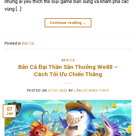
những ai yêu thích thể loại game bắn súng và khám phá các
vùng […]
Continue reading
→
Posted in
Bắn Cá
BẮN CÁ
Bắn Cá Đại Thần Săn Thưởng We88 –
Cách Tối Ưu Chiến Thắng
POSTED ON
07/01/2025
BY
LÂM VŨ MINH THUỲ
07
Jan