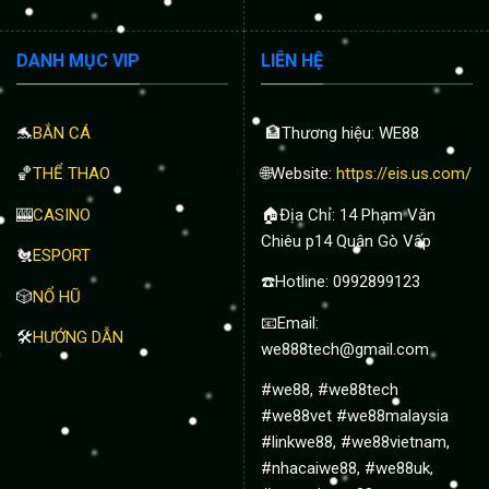
DANH MỤC VIP
LIÊN HỆ
🐬
BẮN CÁ
🏦Thương hiệu: WE88
🏀
THỂ THAO
🌐Website:
https://eis.us.com/
🎰
CASINO
🏠Địa Chỉ: 14 Phạm Văn
Chiêu p14 Quận Gò Vấp
🐔
ESPORT
☎️Hotline: 0992899123
🎲
NỔ HŨ
📧Email:
🛠️
HƯỚNG DẪN
we888tech@gmail.com
#we88, #we88tech
#we88vet #
we88
malaysia
#linkwe88, #we88vietnam,
#nhacaiwe88, #we88uk,