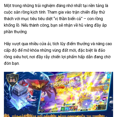
Một trong những trải nghiệm đáng nhớ nhất tại nền tảng là
cuộc săn rồng kịch tính. Tham gia vào trận chiến đầy thử
thách với mục tiêu tiêu diệt “vị thần biển cả” – con rồng
khổng lồ. Nếu thành công, bạn sẽ nhận về hũ vàng đầy ắp
phần thưởng.
Hãy vượt qua nhiều cửa ải, tích lũy điểm thưởng và nâng cao
cấp độ để mở khóa những vùng đất mới, đặc biệt là đảo
rồng siêu hot, nơi đầy rẫy chiến lợi phẩm hấp dẫn đang chờ
đón bạn.