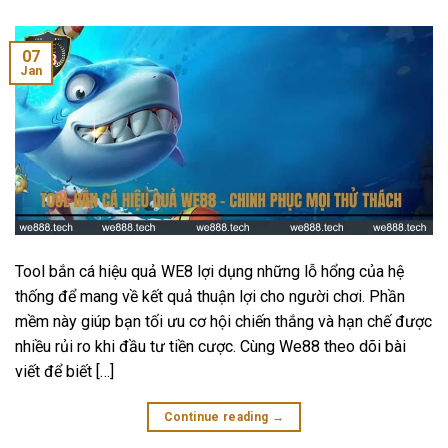
07
Jan
Tool bắn cá hiệu quả WE8 lợi dụng những lỗ hổng của hệ
thống để mang về kết quả thuận lợi cho người chơi. Phần
mềm này giúp bạn tối ưu cơ hội chiến thắng và hạn chế được
nhiều rủi ro khi đầu tư tiền cược. Cùng We88 theo dõi bài
viết để biết […]
Continue reading
→