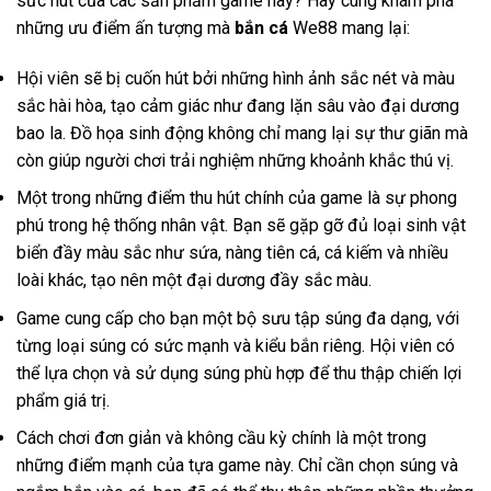
sức hút của các sản phẩm game này? Hãy cùng khám phá
những ưu điểm ấn tượng mà
bắn cá
We88 mang lại:
Hội viên sẽ bị cuốn hút bởi những hình ảnh sắc nét và màu
sắc hài hòa, tạo cảm giác như đang lặn sâu vào đại dương
bao la. Đồ họa sinh động không chỉ mang lại sự thư giãn mà
còn giúp người chơi trải nghiệm những khoảnh khắc thú vị.
Một trong những điểm thu hút chính của game là sự phong
phú trong hệ thống nhân vật. Bạn sẽ gặp gỡ đủ loại sinh vật
biển đầy màu sắc như sứa, nàng tiên cá, cá kiếm và nhiều
loài khác, tạo nên một đại dương đầy sắc màu.
Game cung cấp cho bạn một bộ sưu tập súng đa dạng, với
từng loại súng có sức mạnh và kiểu bắn riêng. Hội viên có
thể lựa chọn và sử dụng súng phù hợp để thu thập chiến lợi
phẩm giá trị.
Cách chơi đơn giản và không cầu kỳ chính là một trong
những điểm mạnh của tựa game này. Chỉ cần chọn súng và