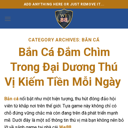
Skip
ADD ANYTHING HERE OR JUST REMOVE IT...
to
content
CATEGORY ARCHIVES:
BẮN CÁ
Bắn Cá Đắm Chìm
Trong Đại Dương Thú
Vị Kiếm Tiền Mỗi Ngày
Bắn cá
nổi bật như một hiện tượng, thu hút đông đảo hội
viên từ khắp nơi trên thế giới. Tựa game này không chỉ có
chỗ đứng vững chắc mà còn đang trên đà phát triển mạnh
mẽ. Dưới đây là một số thông tin thú vị mà bạn không nên bỏ
lỡ về sảnh game tại nhà cái
We88
.