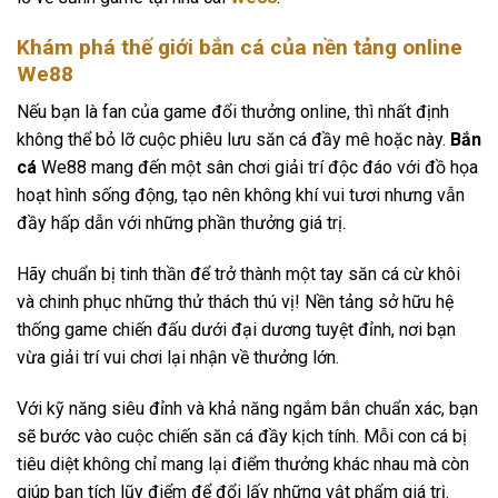
Khám phá thế giới bắn cá của nền tảng online
We88
Nếu bạn là fan của game đổi thưởng online, thì nhất định
không thể bỏ lỡ cuộc phiêu lưu săn cá đầy mê hoặc này.
Bắn
cá
We88 mang đến một sân chơi giải trí độc đáo với đồ họa
hoạt hình sống động, tạo nên không khí vui tươi nhưng vẫn
đầy hấp dẫn với những phần thưởng giá trị.
Hãy chuẩn bị tinh thần để trở thành một tay săn cá cừ khôi
và chinh phục những thử thách thú vị! Nền tảng sở hữu hệ
thống game chiến đấu dưới đại dương tuyệt đỉnh, nơi bạn
vừa giải trí vui chơi lại nhận về thưởng lớn.
Với kỹ năng siêu đỉnh và khả năng ngắm bắn chuẩn xác, bạn
sẽ bước vào cuộc chiến săn cá đầy kịch tính. Mỗi con cá bị
tiêu diệt không chỉ mang lại điểm thưởng khác nhau mà còn
giúp bạn tích lũy điểm để đổi lấy những vật phẩm giá trị.