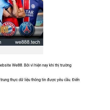
site We88. Bởi vì hiện nay khi thị trường
rung thực dữ liệu thông tin được yêu cầu. Điển