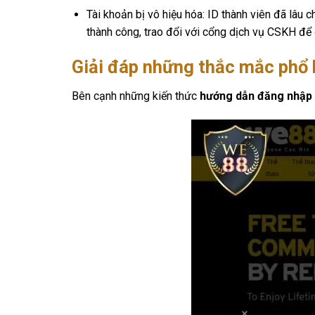
Tài khoản bị vô hiệu hóa: ID thành viên đã lâu
thành công, trao đổi với cổng dịch vụ CSKH để 
Giải đáp những thắc mắc phổ 
Bên cạnh những kiến thức
hướng dẫn đăng nhập