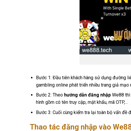
Bước 1: Đầu tiên khách hàng sử dụng đường liê
gambling online phát triển nhiều trang giả mạo r
Bước 2: Theo
hướng dẫn đăng nhập
We88 thì 
hình gồm có tên truy cập, mật khẩu, mã OTP,…
Bước 3: Cuối cùng kiểm tra lại toàn bộ vấn đề đ
Thao tác đăng nhập vào We8