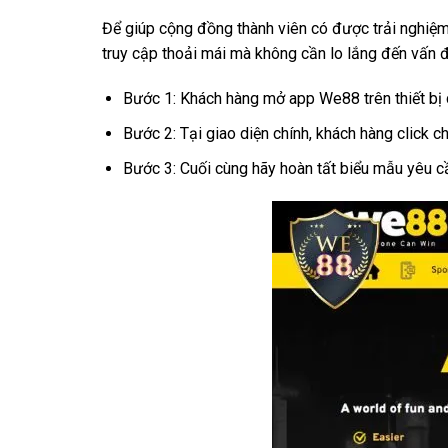
Để giúp cộng đồng thành viên có được trải nghiệm 
truy cập thoải mái mà không cần lo lắng đến vấn đ
Bước 1: Khách hàng mở app We88 trên thiết bị d
Bước 2: Tại giao diện chính, khách hàng click 
Bước 3: Cuối cùng hãy hoàn tất biểu mẫu yêu c