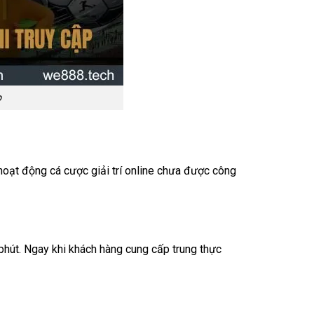
p
hoạt động cá cược giải trí online chưa được công
phút. Ngay khi khách hàng cung cấp trung thực