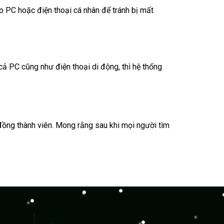
ào PC hoặc điện thoại cá nhân để tránh bị mất
 cả PC cũng như điện thoại di động, thì hệ thống
đồng thành viên. Mong rằng sau khi mọi người tìm