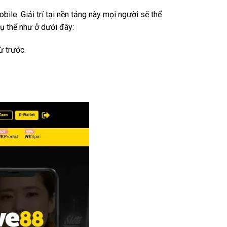
le. Giải trí tại nền tảng này mọi người sẽ thể
 thể như ở dưới đây:
ừ trước.