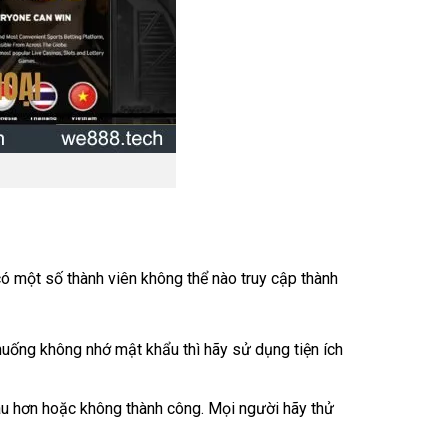
 một số thành viên không thể nào truy cập thành
huống không nhớ mật khẩu thì hãy sử dụng tiện ích
 lâu hơn hoặc không thành công. Mọi người hãy thử